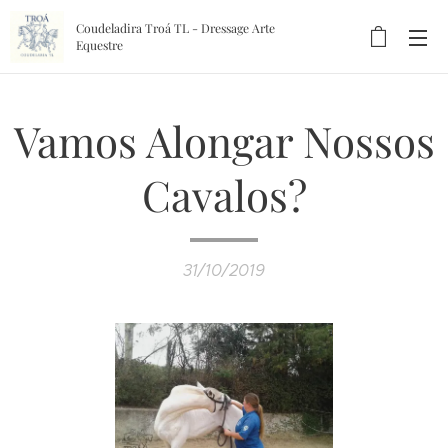
Coudeladira Troá TL - Dressage Arte
Equestre
Vamos Alongar Nossos
Cavalos?
31/10/2019