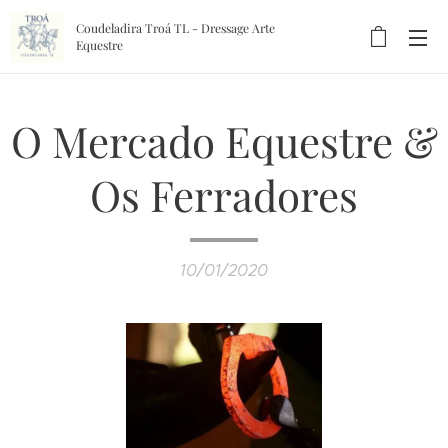
Coudeladira Troá TL - Dressage Arte
Equestre
O Mercado Equestre &
Os Ferradores
10/01/2020