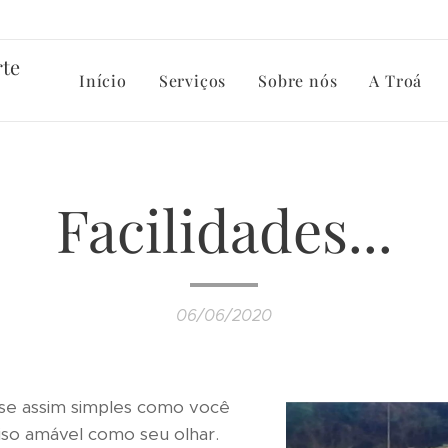
rte
Início
Serviços
Sobre nós
A Troá
Facilidades...
06/06/2020
sse assim simples como você
iso amável como seu olhar.