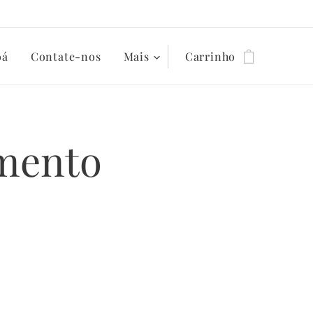
oá
Contate-nos
Mais
Carrinho
amento