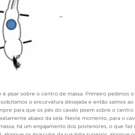
o é pisar sobre o centro de massa. Primeiro pedimos o
 solicitamos o encurvatura desejada e então saímos a
empre para que os pés do cavalo pisem sobre o centro
exatamente abaixo da sela. Neste momento, para o cav
massa, há um engajamento dos posteriores, o que faz
 alongue os músculos da sua linha superior, alongue o