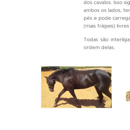
dos cavalos. Isso s
ambos os lados, te
pés e pode carrega
(mais frágeis) livr
Todas são interli
ordem delas.