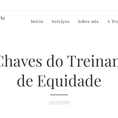
rte
Início
Serviços
Sobre nós
A Tr
Chaves do Trein
de Equidade
23/11/2015