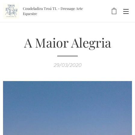
Coudeladira Troá TL - Dressage Arte
Equestre
A Maior Alegria
29/03/2020